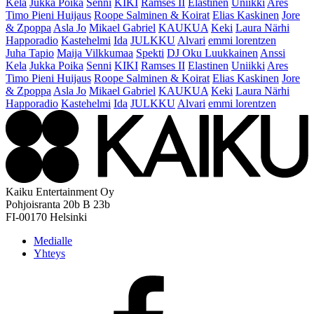
Kela
Jukka Poika
Senni
KIKI
Ramses II
Elastinen
Uniikki
Ares
Timo Pieni Huijaus
Roope Salminen & Koirat
Elias Kaskinen
Jore
& Zpoppa
Asla Jo
Mikael Gabriel
KAUKUA
Keki
Laura Närhi
Happoradio
Kastehelmi
Ida
JULKKU
Alvari
emmi lorentzen
Juha Tapio
Maija Vilkkumaa
Spekti
DJ Oku Luukkainen
Anssi
Kela
Jukka Poika
Senni
KIKI
Ramses II
Elastinen
Uniikki
Ares
Timo Pieni Huijaus
Roope Salminen & Koirat
Elias Kaskinen
Jore
& Zpoppa
Asla Jo
Mikael Gabriel
KAUKUA
Keki
Laura Närhi
Happoradio
Kastehelmi
Ida
JULKKU
Alvari
emmi lorentzen
Kaiku Entertainment Oy
Pohjoisranta 20b B 23b
FI-00170 Helsinki
Medialle
Yhteys