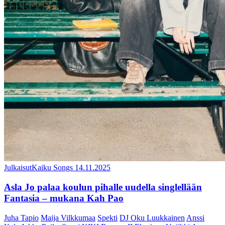
Julkaisut
Kaiku Songs
14.11.2025
Asla Jo palaa koulun pihalle uudella singlellään
Fantasia – mukana Kah Pao
Juha Tapio
Maija Vilkkumaa
Spekti
DJ Oku Luukkainen
Anssi